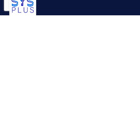
Nuestra Empresa
Sobre nosotros
Nuestros Aliados
Contáctenos
Legal – Términos y condiciones
Empleo
Productos
Inventario