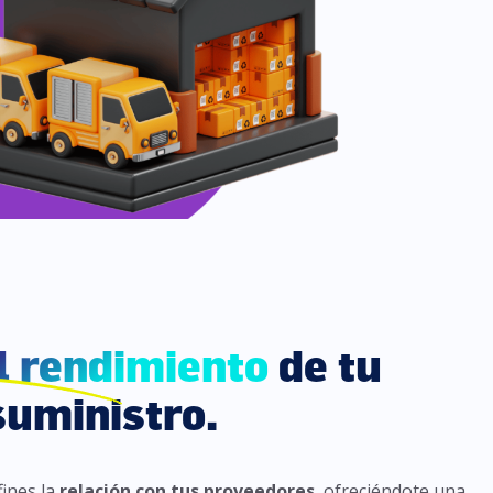
l rendimiento
de tu
suministro.
fines la
relación con tus proveedores
, ofreciéndote una