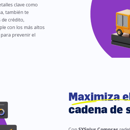
talles clave como
ia, también te
de crédito,
le con los más altos
para prevenir el
Maximiza e
cadena de 
Con
SYSplus Compras
rede