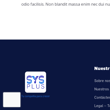
odio facilisis. Non blandit massa enim nec dui nu
Nuestr
Sobre no
Nuestros 
Contácte
Legal – T