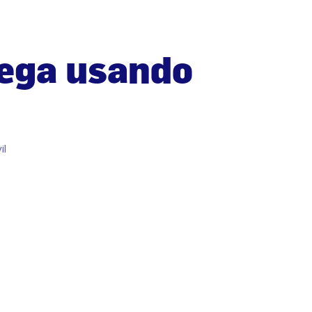
dega usando
il